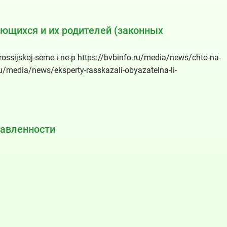
ющихся и их родителей (законных
ossijskoj-seme-i-ne-p https://bvbinfo.ru/media/news/chto-na-
ru/media/news/eksperty-rasskazali-obyazatelna-li-
равленности