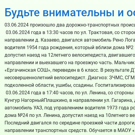
Будьте внимательны и 
03.06.2024 произошло два дорожно-транспортных проис
­ 03.06.2024 года в 13:30 часов по ул. Трактовая, со сторо
направлении д. Казаево, двигался автомобиль Рено Лог
водителя 1954 года рождения, который вблизи дома №2 п
допустил наезд на 12­летнего велосипедиста, двигавшег
направлении и выехавшего на проезжую часть. Мальчик
«Ергачинская СОШ», переведен в 6 класс. В результате 
несовершеннолетний велосипедист. Диагноз: ЗЧМС, СГМ
подколенной области, ушибы, ссадины. Госпитализирова
­ 03.06.2024 года в 17:40 часов, по ул. Ленина, со сторон
Кунгур­ Нагорный­Плашкино, в направлении ул. Гагарина,
автомобиль УАЗ, под управлением водителя 1973 года р
дома №24 по ул. Ленина, допустил наезд на 10­летнего в
Последний двигался по середине проезжей части дороги
направлении транспортных средств. Обучается в МАОУ 