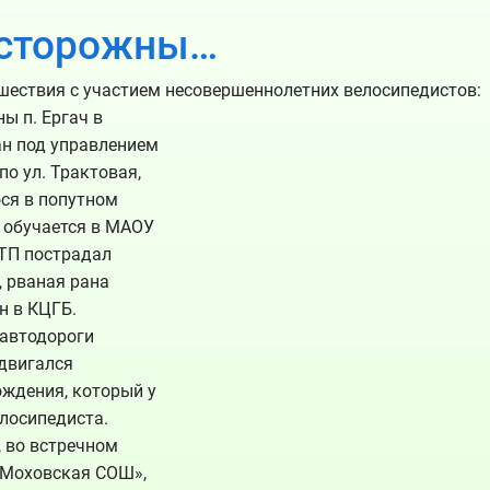
осторожны…
шествия с участием несовершеннолетних велосипедистов:
ны п. Ергач в
ан под управлением
о ул. Трактовая,
ося в попутном
 обучается в МАОУ
ДТП пострадал
, рваная рана
н в КЦГБ.
ы автодороги
 двигался
ождения, который у
елосипедиста.
, во встречном
«Моховская СОШ»,