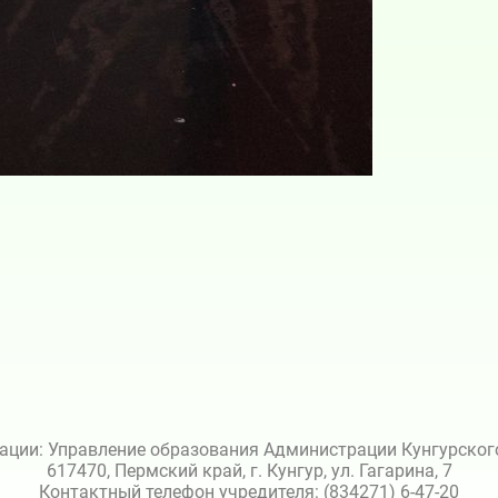
ации: Управление образования Администрации Кунгурского 
617470, Пермский край, г. Кунгур, ул. Гагарина, 7
Контактный телефон учредителя: (834271) 6-47-20