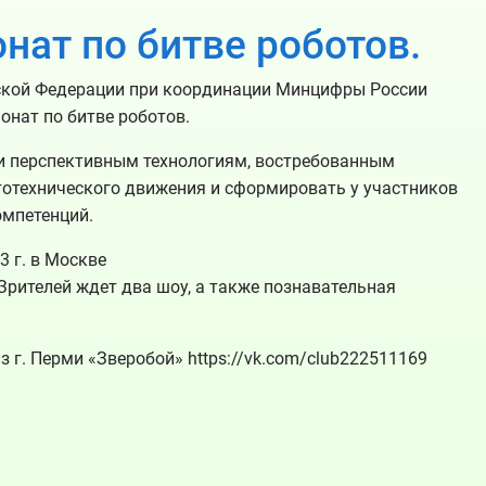
ат по битве роботов.
йской Федерации при координации Минцифры России
онат по битве роботов.
и перспективным технологиям, востребованным
тотехнического движения и сформировать у участников
омпетенций.
 г. в Москве
 Зрителей ждет два шоу, а также познавательная
 г. Перми «Зверобой» https://vk.com/club222511169